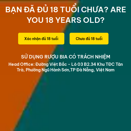
BRIDGE THE GAP
BẠN ĐÃ ĐỦ 18 TUỔI CHƯA? ARE
0
YOU 18 YEARS OLD?
Trang chủ
/
Souvenirs
Xác nhận đủ 18 tuổi
Chưa đủ 18 tuổi
SỬ DỤNG RƯỢU BIA CÓ TRÁCH NHIỆM
Head Office: Đường Việt Bắc - Lô 03 B2.34 Khu TĐC Tân
Trà, Phường Ngũ Hành Sơn,TP Đà Nẵng, Việt Nam
Souvenirs
Sắp xếp: