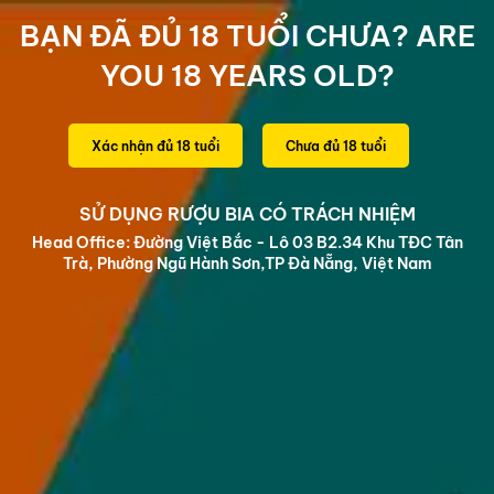
BRIDGE THE GAP
BẠN ĐÃ ĐỦ 18 TUỔI CHƯA? ARE
0
YOU 18 YEARS OLD?
Trang chủ
/
Nổi Bật
/
Tương ớt Dragon
Xác nhận đủ 18 tuổi
Chưa đủ 18 tuổi
SỬ DỤNG RƯỢU BIA CÓ TRÁCH NHIỆM
Head Office: Đường Việt Bắc - Lô 03 B2.34 Khu TĐC Tân
Trà, Phường Ngũ Hành Sơn,TP Đà Nẵng, Việt Nam