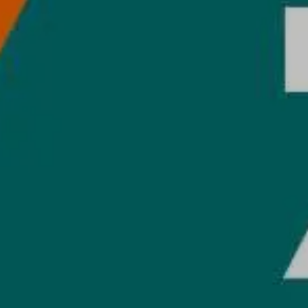
Chia sẻ
Tương ớt Dragon
155.000₫
Title:
250ml
250ml
100ml
Từ những phụ phẩm của quá trình làm bia, chúng tôi